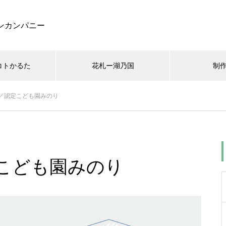
ンカンパニー
コトかるた
花札ー湖乃国
制
／認定こども園みのり
こども園みのり