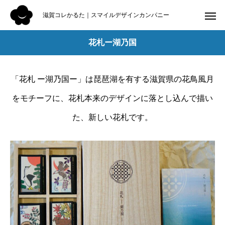
滋賀コレかるた｜スマイルデザインカンパニー
花札ー湖乃国
「花札 ー湖乃国ー」は琵琶湖を有する滋賀県の花鳥風月
をモチーフに、花札本来のデザインに落とし込んで描い
た、新しい花札です。