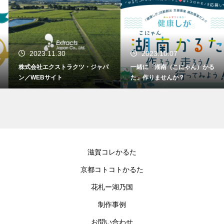
2023.11.30
2023.10.07
株式会社エクストラクツ・ジャパ
一緒に「湖南（こにゃん）かる
ン／WEBサイト
た」作りませんか？
滋賀コレかるた
京都コトコトかるた
花札ー湖乃国
制作事例
お問い合わせ