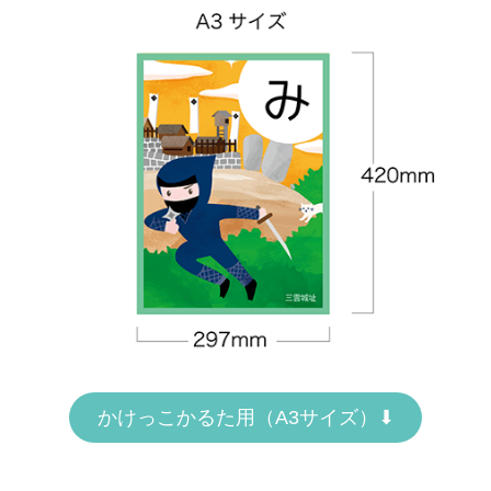
かけっこかるた用（A3サイズ）⬇︎