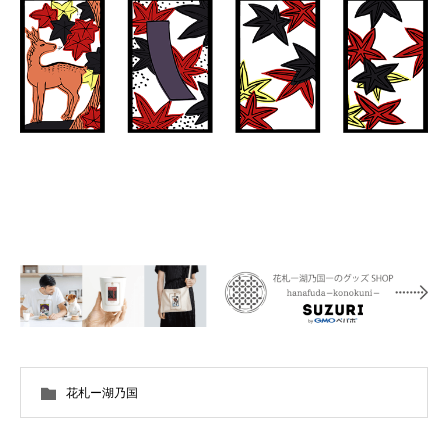
花札ー湖乃国