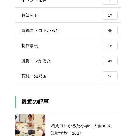
イベント報告
7
お知らせ
17
京都コトコトかるた
49
制作事例
19
滋賀コレかるた
49
花札ー湖乃国
14
最近の記事
滋賀コレかるた小学生大会 at 近
江勧学館 2024