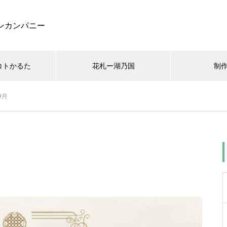
ンカンパニー
コトかるた
花札ー湖乃国
制
9月