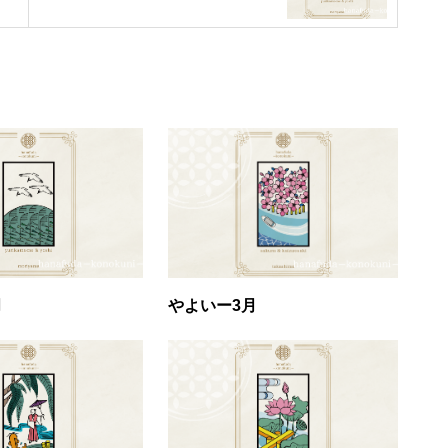
月
やよいー3月