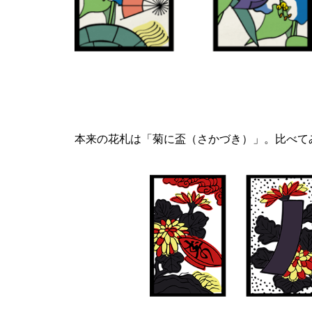
本来の花札は「菊に盃（さかづき）」。比べて