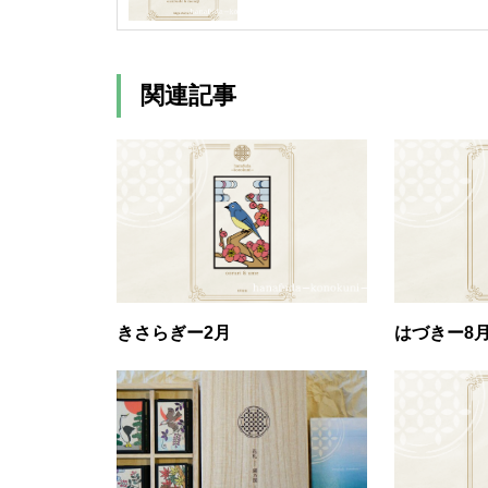
関連記事
きさらぎー2月
はづきー8