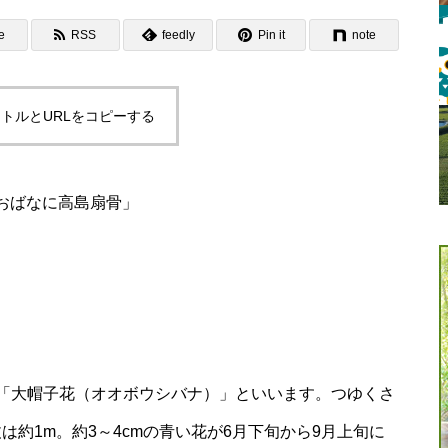
e
RSS
feedly
Pin it
note
トルとURLをコピーする
おばなに高島扇骨」
「大帽子花（オオボウシバナ）」といいます。つゆくさ
は約1m。約3～4cmの青い花が6月下旬から9月上旬に