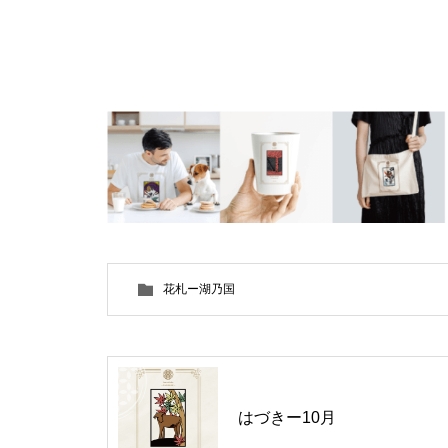
花札ー湖乃国
はづきー10月