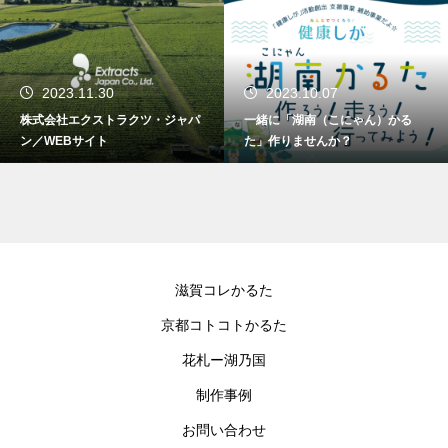
2023.11.30
2023.10.07
株式会社エクストラクツ・ジャパ
一緒に「湖南（こにゃん）かる
ン／WEBサイト
た」作りませんか？
滋賀コレかるた
京都コトコトかるた
花札ー湖乃国
制作事例
お問い合わせ