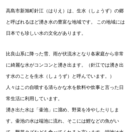
⾼島市新旭町針江（はりえ）は、⽣⽔（しょうず）の郷
と呼ばれるほど湧き⽔の豊富な地域です。 この地域には
⽇本でも珍しい⽔の⽂化があります。
⽐良⼭系に降った雪、⾬が伏流⽔となり各家庭から⾮常
に綺麗な⽔がコンコンと湧き出ます。（針江では湧き出
す⽔のことを⽣⽔（しょうず）と呼んでいます。）
⼈々はこの⾃噴する清らかな⽔を飲料や炊事と⾔った⽇
常⽣活に利⽤しています。
湧き出た水は「壷池」に溜め、野菜を冷やしたりしま
す。壷池の水は端池に流れ、そこには鯉などの魚がい