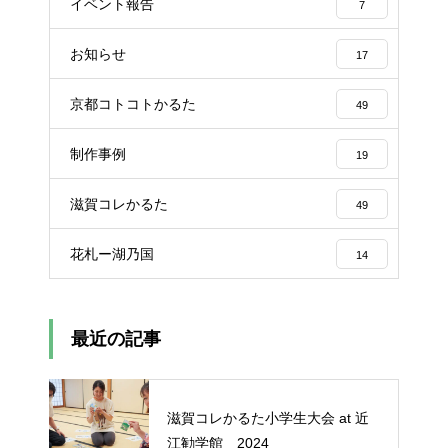
イベント報告
7
お知らせ
17
京都コトコトかるた
49
制作事例
19
滋賀コレかるた
49
花札ー湖乃国
14
最近の記事
滋賀コレかるた小学生大会 at 近
江勧学館 2024