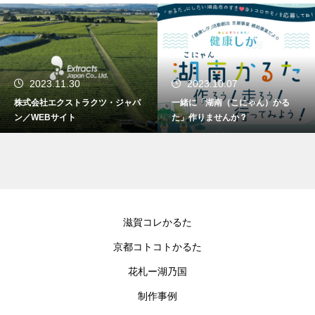
2023.11.30
2023.10.07
株式会社エクストラクツ・ジャパ
一緒に「湖南（こにゃん）かる
ン／WEBサイト
た」作りませんか？
滋賀コレかるた
京都コトコトかるた
花札ー湖乃国
制作事例