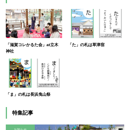
「滋賀コレかるた会」at立木
「た」の札は草津宿
神社
「ま」の札は長浜曳山祭
特集記事
お知らせ