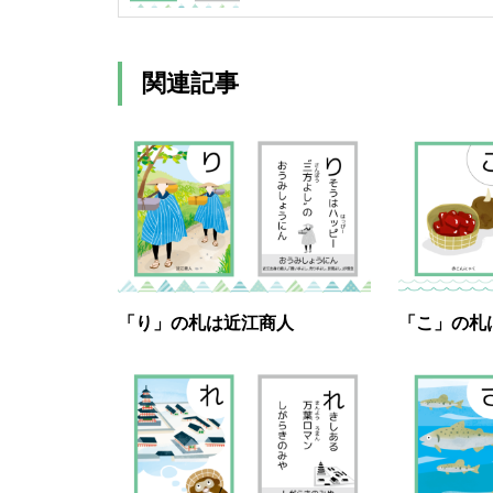
関連記事
「り」の札は近江商人
「こ」の札