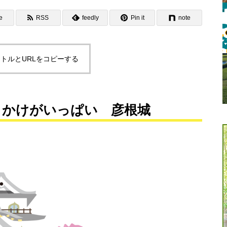
e
RSS
feedly
Pin it
note
トルとURLをコピーする
しかけがいっぱい 彦根城