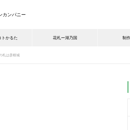
ンカンパニー
コトかるた
花札ー湖乃国
制
の札は彦根城