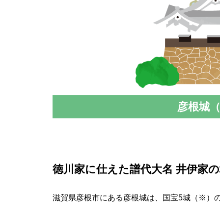
彦根城
徳川家に仕えた譜代⼤名 井伊家
滋賀県彦根市にある彦根城は、国宝5城（※）