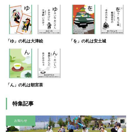
「ゆ」の札は大津絵
「を」の札は安土城
「ん」の札は朝宮茶
特集記事
お知らせ