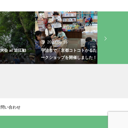
2023.06.16
2023.05.
近江勧
宇治市で「京都コトコトかるた」のワ
「まるとしか
ークショップを開催しました！
す！
お問い合わせ