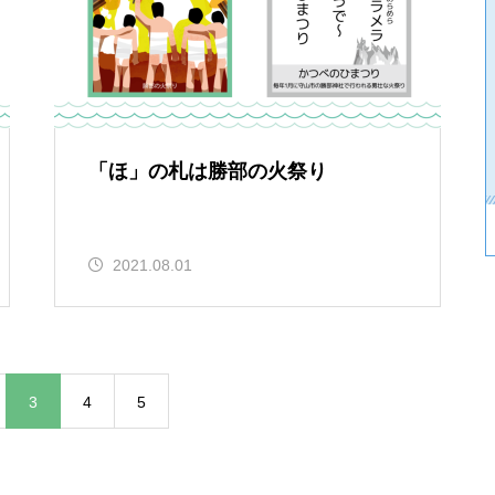
「ほ」の札は勝部の火祭り
2021.08.01
3
4
5