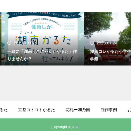
23.10.07
2023.07.24
に「湖南（こにゃん）かるた」作
滋賀コレかるた小学生大会 at 
せんか？
学館
るた
京都コトコトかるた
花札ー湖乃国
制作事例
Copyright © 2020